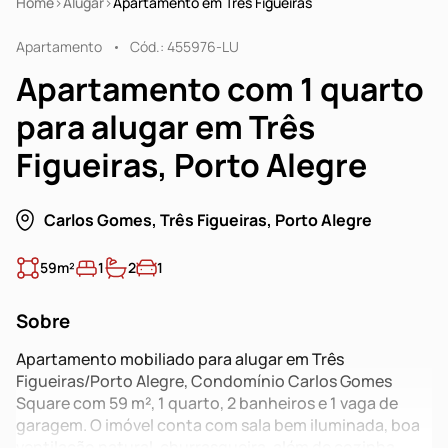
Home
Alugar
Apartamento em Três Figueiras
Apartamento
Cód.: 455976-LU
Apartamento com 1 quarto
para alugar em Três
Figueiras, Porto Alegre
Carlos Gomes, Três Figueiras, Porto Alegre
59m²
1
2
1
Sobre
Apartamento mobiliado para alugar em Três
Figueiras/Porto Alegre, Condomínio Carlos Gomes
Square com 59 m², 1 quarto, 2 banheiros e 1 vaga de
garagem. O imóvel conta com sala bem iluminada, boa
ventilação natural, churrasqueira, além de cozinha