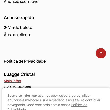
Anuncie seu Imóvel
Acesso rápido
2ª Via do boleto
Área do cliente
Política de Privacidade
Luagge Cristal
Mais infos
(51) 3268-1888
Este site informa:
usamos cookies para personalizar
Luagge Bravo
anúncios e melhorar a sua experiência no site. Ao continuar
navegando, você concorda com a nossa
Política de
Mais infos
Privacidade
.