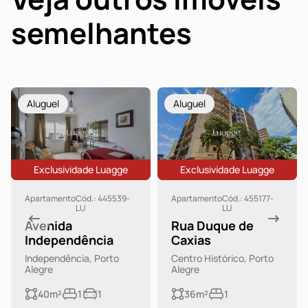
semelhantes
Aluguel
Aluguel
Exclusividade Luagge
Exclusividade Luagge
Apartamento
Cód.: 445539-
Apartamento
Cód.: 455177-
LU
LU
Avenida
Rua Duque de
Independência
Caxias
Independência, Porto
Centro Histórico, Porto
Alegre
Alegre
40m²
1
1
36m²
1