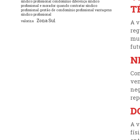
síndico profissional condomínio diferença síndico
T
profissional e morador quando contratar síndico
profissional gestão de condomínio profissional vantagens
síndico profissional
Zona Sul
A v
valoriza
reg
mun
fut
N
Com
ven
neg
rep
D
A v
fís