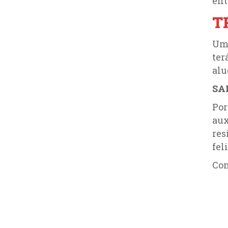
ent
T
Uma
ter
alu
SA
Por
aux
res
fel
Co