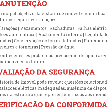
ANUTENÇÃO
rincipal objetivo da vistoria de imóvel é identific
luir as seguintes situações:
iltrações | Vazamentos | Rachaduras | Falhas elétr
tões automáticos | Acabamento interno | Legalida
hados | Conservação do forro e telhados | Funciona
veiros e torneiras | Pressão da água
onhecer esses problemas precocemente ajuda a evit
agradáveis no futuro.
VALIAÇÃO DA SEGURANÇA
istoria de imóvel pode revelar questões relaciona
talações elétricas inadequadas, ausência de dispo
has na estrutura que representem riscos aos morad
ERIFICAÇÃO DA CONFORMID