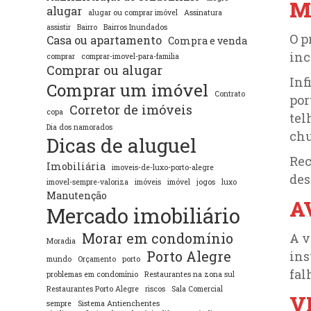
M
alugar
alugar ou comprar imóvel
Assinatura
assistir
Bairro
Bairros Inundados
O p
Casa ou apartamento
Compra e venda
inc
comprar
comprar-imovel-para-familia
Comprar ou alugar
Inf
Comprar um imóvel
Contrato
por
Corretor de imóveis
copa
tel
Dia dos namorados
chu
Dicas de aluguel
Rec
Imobiliária
imoveis-de-luxo-porto-alegre
des
imovel-sempre-valoriza
imóveis
imóvel
jogos
luxo
Manutenção
A
Mercado imobiliário
Morar em condomínio
A v
Moradia
Porto Alegre
ins
mundo
Orçamento
porto
fal
problemas em condomínio
Restaurantes na zona sul
Restaurantes Porto Alegre
riscos
Sala Comercial
V
sempre
Sistema Antienchentes