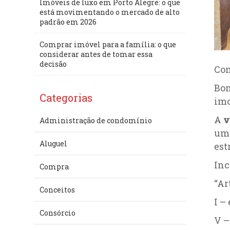
Imóveis de luxo em Porto Alegre: o que
está movimentando o mercado de alto
padrão em 2026
Comprar imóvel para a família: o que
considerar antes de tomar essa
decisão
Com
Bom
Categorias
imo
A
v
Administração de condomínio
uma
Aluguel
est
Inc
Compra
“Ar
Conceitos
I –
Consórcio
V –