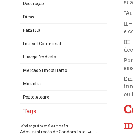
sua
Decoração
“Ar
Dicas
II 
Família
e c
III
Imóvel Comercial
dec
Luagge Imóveis
Por
ess
Mercado Imobiliário
Em 
Moradia
int
ou 
Porto Alegre
C
Tags
I
: síndico profissional ou morador
Administração de Condomínio
alegre