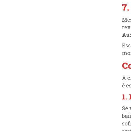
7.
Mes
rev
Au
Ess
mor
Co
A c
é e
1.
Se 
bai
sof
res