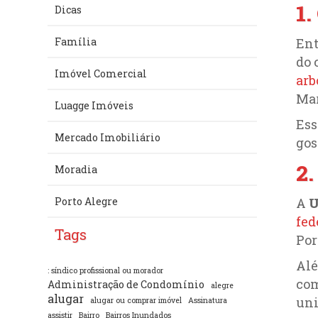
1.
Dicas
Ent
Família
do 
Imóvel Comercial
arb
Mar
Luagge Imóveis
Ess
Mercado Imobiliário
gos
2.
Moradia
A
U
Porto Alegre
fed
Tags
Por
Alé
: síndico profissional ou morador
com
Administração de Condomínio
alegre
alugar
uni
alugar ou comprar imóvel
Assinatura
assistir
Bairro
Bairros Inundados