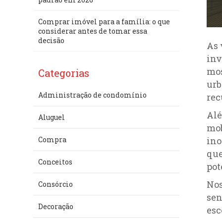
Comprar imóvel para a família: o que
considerar antes de tomar essa
decisão
As 
inv
mos
Categorias
urb
Administração de condomínio
rec
Alé
Aluguel
mob
ino
Compra
que
Conceitos
pot
Nos
Consórcio
sen
Decoração
esc