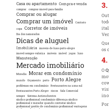
3.
Casa ou apartamento
Compra e venda
comprar
comprar-imovel-para-familia
Comprar ou alugar
Out
Comprar um imóvel
tod
Contrato
ita
Corretor de imóveis
copa
Ven
Dia dos namorados
Dicas de aluguel
Que
Imobiliária
os 
imoveis-de-luxo-porto-alegre
imovel-sempre-valoriza
imóveis
imóvel
jogos
luxo
4
Manutenção
Mercado imobiliário
O
Q
Morar em condomínio
Moradia
mov
Porto Alegre
mundo
Orçamento
porto
cow
problemas em condomínio
Restaurantes na zona sul
vis
Restaurantes Porto Alegre
riscos
Sala Comercial
ino
sempre
Sistema Antienchentes
síndico profissional condomínio diferença síndico
Por
profissional e morador quando contratar síndico
profissional gestão de condomínio profissional vantagens