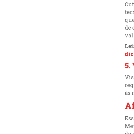
Out
ter
que
de 
val
Le
dic
5.
Vis
reg
às 
A
Ess
Met
do 