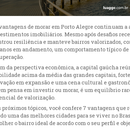
vantagens de morar em Porto Alegre continuam a a
estimentos imobiliários. Mesmo após desafios rec
trou resiliência e manteve bairros valorizados, c
anos em andamento, um comportamento típico de 
uperação.
m da perspectiva econômica, a capital gaúcha reún
ilidade acima da média das grandes capitais, forte
vação em expansão e uma cena cultural e gastron
m pensa em investir ou morar, é um equilíbrio raro 
encial de valorização.
 próximos tópicos, você confere 7 vantagens que 
do uma das melhores cidades para se viver no Brasil
olher o bairro ideal de acordo com o seu perfil e obj