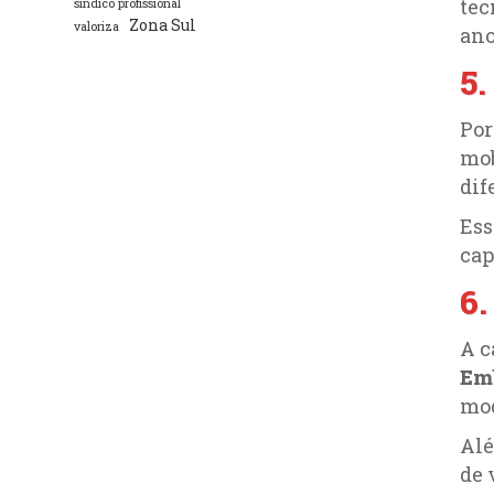
tec
síndico profissional
Zona Sul
valoriza
ano
5.
Por
mob
dif
Ess
cap
6.
A c
Em
mod
Alé
de 