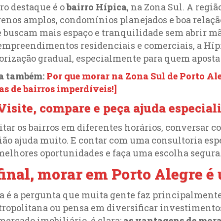
ro destaque é o
bairro Hípica
, na Zona Sul. A reg
renos amplos, condomínios planejados e boa relação
 buscam mais espaço e tranquilidade sem abrir mã
empreendimentos residenciais e comerciais, a Hí
orização gradual, especialmente para quem aposta 
ia também:
Por que morar na Zona Sul de Porto Ale
as de bairros imperdíveis!]
 Visite, compare e peça ajuda especial
itar os bairros em diferentes horários, conversar 
ião ajuda muito. E contar com uma consultoria esp
melhores oportunidades e faça uma escolha segura
final, morar em Porto Alegre 
a é a pergunta que muita gente faz principalment
ropolitana ou pensa em diversificar investimentos
mercado imobiliário, é clara:
as vantagens de mora