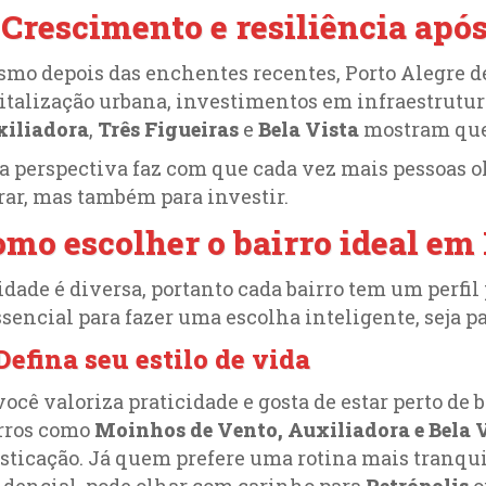
 Crescimento e resiliência apó
mo depois das enchentes recentes, Porto Alegre dem
italização urbana, investimentos em infraestrutura
xiliadora
,
Três Figueiras
e
Bela Vista
mostram que
a perspectiva faz com que cada vez mais pessoas o
ar, mas também para investir.
mo escolher o bairro ideal em
idade é diversa, portanto cada bairro tem um perfil 
ssencial para fazer uma escolha inteligente, seja p
 Defina seu estilo de vida
você valoriza praticidade e gosta de estar perto de b
rros como
Moinhos de Vento, Auxiliadora e Bela 
isticação. Já quem prefere uma rotina mais tranqui
idencial, pode olhar com carinho para
Petrópolis
o