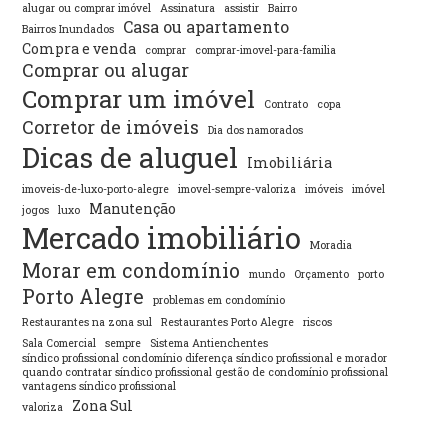
alugar ou comprar imóvel
Assinatura
assistir
Bairro
Casa ou apartamento
Bairros Inundados
Compra e venda
comprar
comprar-imovel-para-familia
Comprar ou alugar
Comprar um imóvel
Contrato
copa
Corretor de imóveis
Dia dos namorados
Dicas de aluguel
Imobiliária
imoveis-de-luxo-porto-alegre
imovel-sempre-valoriza
imóveis
imóvel
Manutenção
jogos
luxo
Mercado imobiliário
Moradia
Morar em condomínio
mundo
Orçamento
porto
Porto Alegre
problemas em condomínio
Restaurantes na zona sul
Restaurantes Porto Alegre
riscos
Sala Comercial
sempre
Sistema Antienchentes
síndico profissional condomínio diferença síndico profissional e morador
quando contratar síndico profissional gestão de condomínio profissional
vantagens síndico profissional
Zona Sul
valoriza