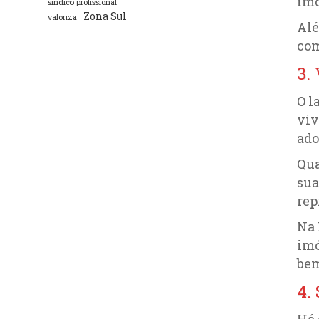
im
síndico profissional
Zona Sul
valoriza
Alé
com
3.
O l
viv
ado
Qua
sua
rep
Na 
imó
bem
4.
Há 