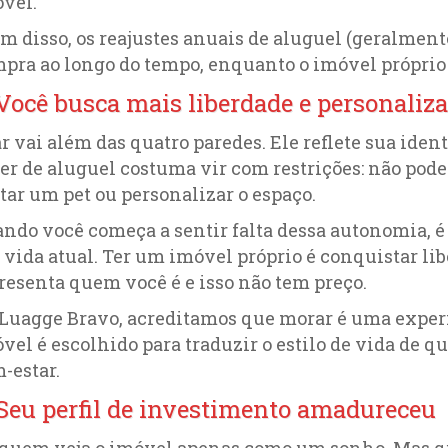
óvel.
m disso, os reajustes anuais de aluguel (geralmen
pra ao longo do tempo, enquanto o imóvel próprio 
 Você busca mais liberdade e personaliz
ar vai além das quatro paredes. Ele reflete sua iden
er de aluguel costuma vir com restrições: não poder 
tar um pet ou personalizar o espaço.
ndo você começa a sentir falta dessa autonomia, é 
 vida atual. Ter um imóvel próprio é conquistar li
resenta quem você é e isso não tem preço.
Luagge Bravo, acreditamos que morar é uma exper
vel é escolhido para traduzir o estilo de vida de q
-estar.
 Seu perfil de investimento amadureceu
quem veja o imóvel apenas como um sonho. Mas 