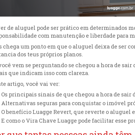
er de aluguel pode ser prático em determinados mo
ponsabilidade com manutenção e liberdade para m
 chega um ponto em que o aluguel deixa de ser con
tancia dos teus próprios planos.
você vem se perguntando se chegou a hora de sair do
ais que indicam isso com clareza.
te artigo, você vai ver:
Os principais sinais de que chegou a hora de sair 
Alternativas seguras para conquistar o imóvel pró
O benefício Luagge Revert, que reverte o aluguel 
E como o Vira Chave Luagge pode facilitar esse p
r que tantas pessoas ainda têm 