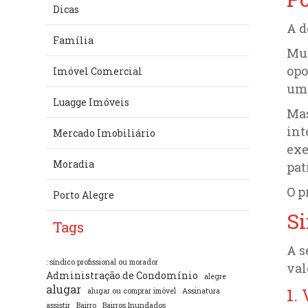
Dicas
A d
Família
Mui
opo
Imóvel Comercial
um 
Luagge Imóveis
Mas
int
Mercado Imobiliário
exe
Moradia
pat
O p
Porto Alegre
Si
Tags
A s
: síndico profissional ou morador
val
Administração de Condomínio
alegre
alugar
1.
alugar ou comprar imóvel
Assinatura
assistir
Bairro
Bairros Inundados