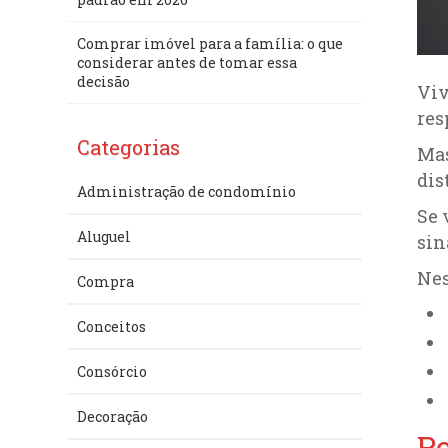
Comprar imóvel para a família: o que
considerar antes de tomar essa
decisão
Viv
res
Categorias
Mas
dis
Administração de condomínio
Se 
Aluguel
sin
Nes
Compra
Conceitos
Consórcio
Decoração
Po