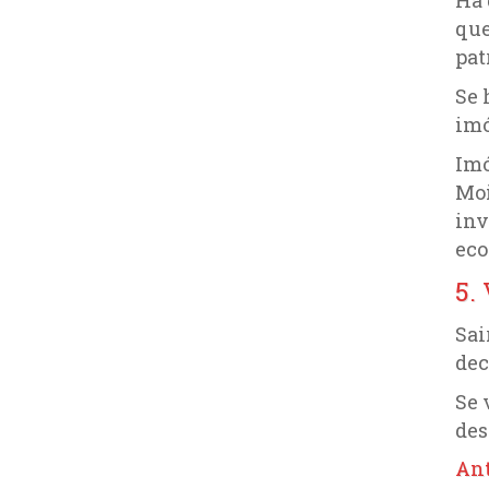
que
pat
Se 
imó
Imó
Moi
inv
eco
5.
Sai
dec
Se 
des
Ant