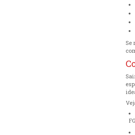
Se 
com
Co
Sai
esp
ide
Vej
FG