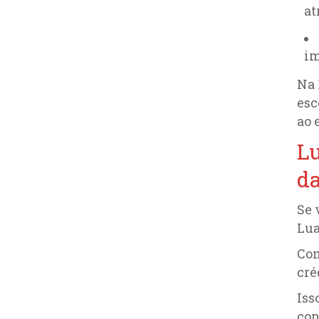
at
im
Na 
esc
ao 
Lu
da
Se 
Lua
Com
cré
Iss
con