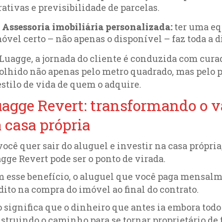
rativas e previsibilidade de parcelas.
Assessoria imobiliária personalizada:
ter uma equ
óvel certo – não apenas o disponível – faz toda a d
Luagge, a jornada do cliente é conduzida com cura
olhido não apenas pelo metro quadrado, mas pelo p
estilo de vida de quem o adquire.
agge Revert: transformando o va
 casa própria
você quer sair do aluguel e investir na casa própria
gge Revert pode ser o ponto de virada.
 esse benefício, o aluguel que você paga mensalme
dito na compra do imóvel ao final do contrato.
o significa que o dinheiro que antes ia embora todo
struindo o caminho para se tornar proprietário de 