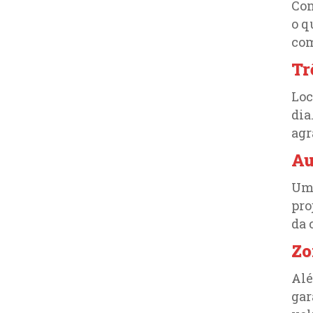
Con
o q
com
Tr
Loc
dia
agr
Au
Um 
pro
da 
Zo
Alé
gar