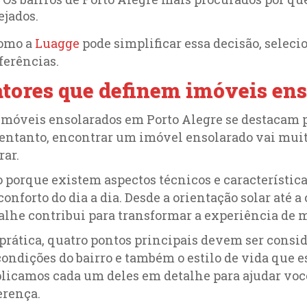
ejados.
omo a
Luagge
pode simplificar essa decisão, selec
ferências.
atores que definem imóveis ens
imóveis ensolarados em Porto Alegre se destacam p
entanto, encontrar um imóvel ensolarado vai muito 
rar.
o porque existem aspectos técnicos e característi
conforto do dia a dia. Desde a orientação solar até a
alhe contribui para transformar a experiência de m
prática, quatro pontos principais devem ser consid
condições do bairro e também o estilo de vida que e
licamos cada um deles em detalhe para ajudar voc
erença.