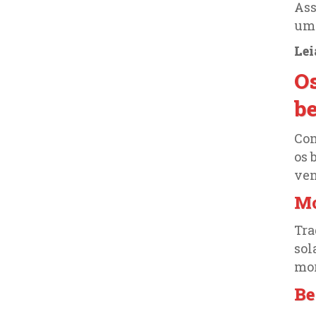
Ass
uma
Le
Os
b
Com
os 
ven
Mo
Tra
sol
mor
Be