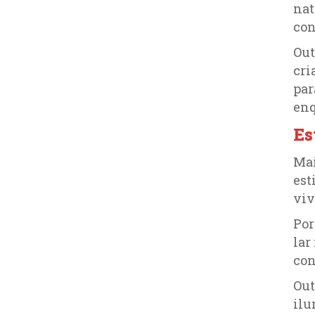
nat
con
Out
cri
par
enq
Es
Mai
est
viv
Por
lar
con
Out
ilu