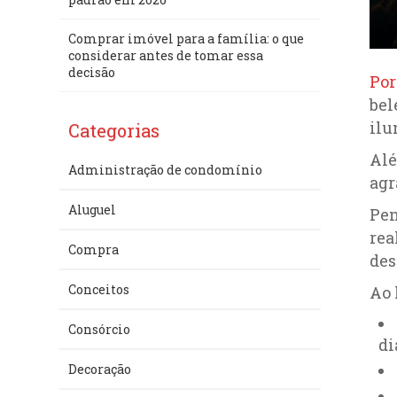
Comprar imóvel para a família: o que
considerar antes de tomar essa
decisão
Por
bel
ilu
Categorias
Alé
Administração de condomínio
agr
Aluguel
Pen
rea
Compra
des
Conceitos
Ao 
Consórcio
di
Decoração