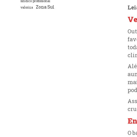
síndico profissional
Le
Zona Sul
valoriza
Ve
Out
fav
tod
cli
Alé
aum
mai
pod
Ass
cru
En
O b