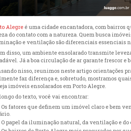
to Alegre
é uma cidade encantadora, com bairros qu
eza do contato com a natureza. Quem busca imóvei
minação e ventilação são diferenciais essenciais n
m disso, um ambiente ensolarado transmite leveza,
adável. Já a boa circulação de ar garante frescor e 
sando nisso, reunimos neste artigo orientações prá
lmente faz diferença e, sobretudo, mostramos quai
eja imóveis ensolarados em Porto Alegre.
longo do texto, você vai encontrar:
Os fatores que definem um imóvel claro e bem ve
ário.
O papel da iluminação natural, da ventilação e do 
Os bairros de Porto Alegre mais procurados por q