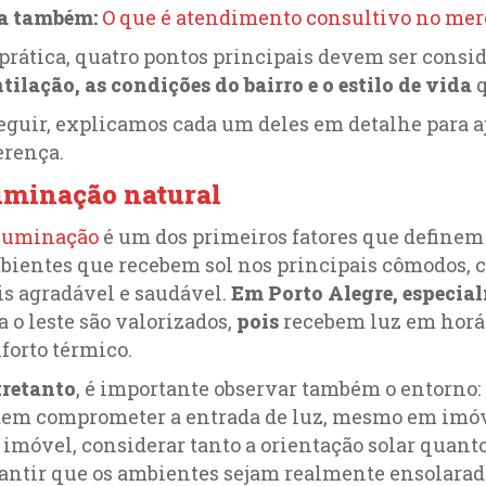
ia também:
O que é atendimento consultivo no mer
prática, quatro pontos principais devem ser consi
tilação, as condições do bairro e o estilo de vida
eguir, explicamos cada um deles em detalhe para a
erença.
uminação natural
luminação
é um dos primeiros fatores que definem
ientes que recebem sol nos principais cômodos, co
s agradável e saudável.
Em Porto Alegre, especia
a o leste são valorizados,
pois
recebem luz em horári
forto térmico.
retanto
, é importante observar também o entorno:
em comprometer a entrada de luz, mesmo em imóv
imóvel, considerar tanto a orientação solar quanto
antir que os ambientes sejam realmente ensolarad