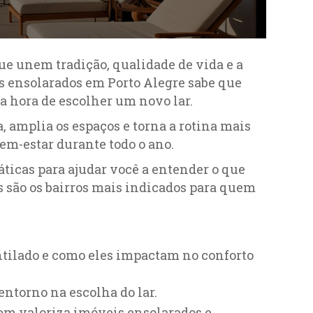
e unem tradição, qualidade de vida e a
s ensolarados em Porto Alegre sabe que
a hora de escolher um novo lar.
 amplia os espaços e torna a rotina mais
bem-estar durante todo o ano.
ticas para ajudar você a entender o que
s são os bairros mais indicados para quem
ntilado e como eles impactam no conforto
entorno na escolha do lar.
uem valoriza imóveis ensolarados e