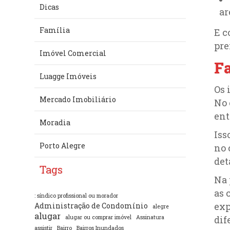
Dicas
ar
Família
E c
pre
Imóvel Comercial
F
Luagge Imóveis
Os 
Mercado Imobiliário
No 
ent
Moradia
Iss
Porto Alegre
no 
det
Tags
Na 
as 
: síndico profissional ou morador
exp
Administração de Condomínio
alegre
alugar
dif
alugar ou comprar imóvel
Assinatura
assistir
Bairro
Bairros Inundados