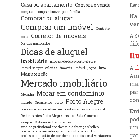
Le
Casa ou apartamento
Compra e venda
comprar
comprar-imovel-para-familia
Na 
Comprar ou alugar
ven
Comprar um imóvel
Contrato
A s
Corretor de imóveis
copa
dif
Dia dos namorados
Dicas de aluguel
Il
Imobiliária
imoveis-de-luxo-porto-alegre
A
i
imovel-sempre-valoriza
imóveis
imóvel
jogos
luxo
Manutenção
Amb
Mercado imobiliário
mai
par
Morar em condomínio
Moradia
con
Porto Alegre
mundo
Orçamento
porto
problemas em condomínio
Restaurantes na zona sul
Ent
Restaurantes Porto Alegre
riscos
Sala Comercial
pod
sempre
Sistema Antienchentes
um 
síndico profissional condomínio diferença síndico
profissional e morador quando contratar síndico
gar
profissional gestão de condomínio profissional vantagens