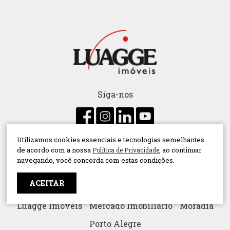
Siga-nos
Utilizamos cookies essenciais e tecnologias semelhantes
de acordo com a nossa
, ao continuar
Política de Privacidade
Administração de condomínio
Aluguel
navegando, você concorda com estas condições.
Compra
Conceitos
Consórcio
Decoração
ACEITAR
Dicas
Família
Imóvel Comercial
Luagge Imóveis
Mercado Imobiliário
Moradia
Porto Alegre