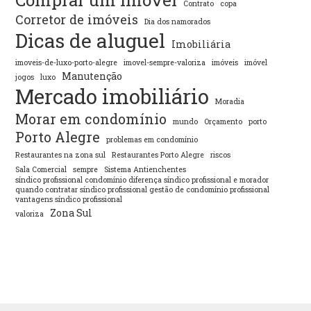
Contrato
copa
Corretor de imóveis
Dia dos namorados
Dicas de aluguel
Imobiliária
imoveis-de-luxo-porto-alegre
imovel-sempre-valoriza
imóveis
imóvel
Manutenção
jogos
luxo
Mercado imobiliário
Moradia
Morar em condomínio
mundo
Orçamento
porto
Porto Alegre
problemas em condomínio
Restaurantes na zona sul
Restaurantes Porto Alegre
riscos
Sala Comercial
sempre
Sistema Antienchentes
síndico profissional condomínio diferença síndico profissional e morador
quando contratar síndico profissional gestão de condomínio profissional
vantagens síndico profissional
Zona Sul
valoriza