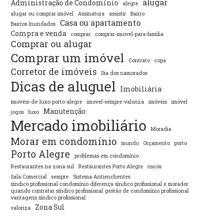
alugar
Administração de Condomínio
alegre
alugar ou comprar imóvel
Assinatura
assistir
Bairro
Casa ou apartamento
Bairros Inundados
Compra e venda
comprar
comprar-imovel-para-familia
Comprar ou alugar
Comprar um imóvel
Contrato
copa
Corretor de imóveis
Dia dos namorados
Dicas de aluguel
Imobiliária
imoveis-de-luxo-porto-alegre
imovel-sempre-valoriza
imóveis
imóvel
Manutenção
jogos
luxo
Mercado imobiliário
Moradia
Morar em condomínio
mundo
Orçamento
porto
Porto Alegre
problemas em condomínio
Restaurantes na zona sul
Restaurantes Porto Alegre
riscos
Sala Comercial
sempre
Sistema Antienchentes
síndico profissional condomínio diferença síndico profissional e morador
quando contratar síndico profissional gestão de condomínio profissional
vantagens síndico profissional
Zona Sul
valoriza