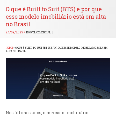
O que é Built to Suit (BTS) e por que
esse modelo imobiliário está em alta
no Brasil
24/09/2025 /
IMÓVEL COMERCIAL
HOME
»
O QUE É BUILT TO SUIT (BTS) E POR QUE ESSE MODELO IMOBILIÁRIO ESTÁ EM
ALTA NO BRASIL
Nos últimos anos, o mercado imobiliário